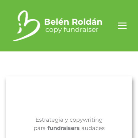
Ir
al
contenido
Estrategia y copywriting
para
fundraisers
audaces